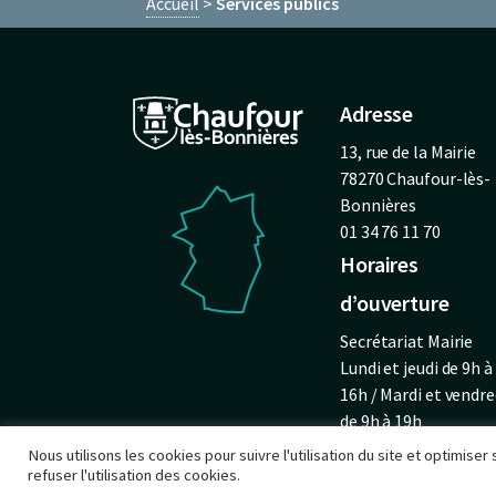
Accueil
Services publics
Adresse
13, rue de la Mairie
78270 Chaufour-lès-
Bonnières
01 34 76 11 70
Horaires
d’ouverture
Secrétariat Mairie
Lundi et jeudi de 9h à
16h / Mardi et vendre
de 9h à 19h
Nous utilisons les cookies pour suivre l'utilisation du site et optimise
refuser l'utilisation des cookies.