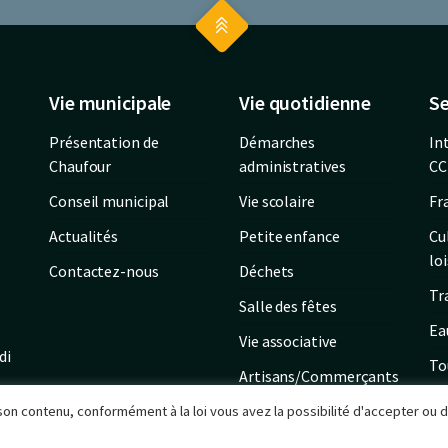
Vie municipale
Vie quotidienne
Se
Présentation de
Démarches
In
Chaufour
administratives
CC
Conseil municipal
Vie scolaire
Fr
Actualités
Petite enfance
Cu
loi
Contactez-nous
Déchets
Tr
Salle des fêtes
Ea
Vie associative
di
To
Artisans/Commerçants
r son contenu, conformément à la loi vous avez la possibilité d'accepter ou 