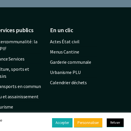
rvices publics
En un clic
tercommunalité : la
Actes État civil
PIF
Menus Cantine
ance Services
Garderie communale
lture, sports et
Urbanisme PLU
sirs
Calendrier déchets
ansports en commun
u et assainissement
urisme
de
Accepter
Personnaliser
Refuser