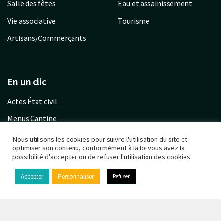
Salle des fêtes
Eau et assainissement
Vie associative
Tourisme
Artisans/Commerçants
En un clic
Actes État civil
Menus Cantine
Garderie communale
Nous utilisons les cookies pour suivre l'utilisation du site et
optimiser son contenu, conformément à la loi vous avez la
Urbanisme PLU
possibilité d'accepter ou de refuser l'utilisation des cookies.
Calendrier déchets
Accepter
Personnaliser
Refuser
© Copyright 2021 - Chaufour-lès-Bonnières -
Mentions
légales