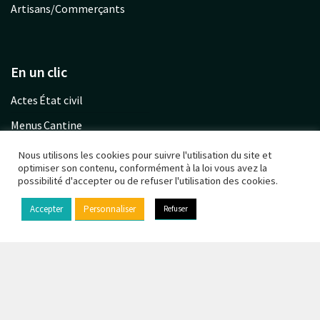
Artisans/Commerçants
En un clic
Actes État civil
Menus Cantine
Garderie communale
Nous utilisons les cookies pour suivre l'utilisation du site et
optimiser son contenu, conformément à la loi vous avez la
Urbanisme PLU
possibilité d'accepter ou de refuser l'utilisation des cookies.
Calendrier déchets
Accepter
Personnaliser
Refuser
© Copyright 2021 - Chaufour-lès-Bonnières -
Mentions
légales