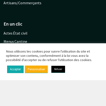
Artisans/Commerçants
En un clic
Actes État civil
Menus Cantine
Garderie communale
Nous utilisons les cookies pour suivre l'utilisation du site et
optimiser son contenu, conformément à la loi vous avez la
Urbanisme PLU
possibilité d'accepter ou de refuser l'utilisation des cookies.
Calendrier déchets
Accepter
Personnaliser
Refuser
© Copyright 2021 - Chaufour-lès-Bonnières -
Mentions
légales