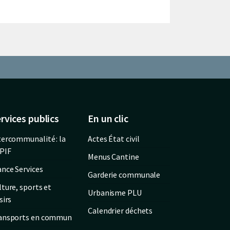
rvices publics
En un clic
tercommunalité : la
Actes État civil
PIF
Menus Cantine
ance Services
Garderie communale
lture, sports et
Urbanisme PLU
sirs
Calendrier déchets
ansports en commun