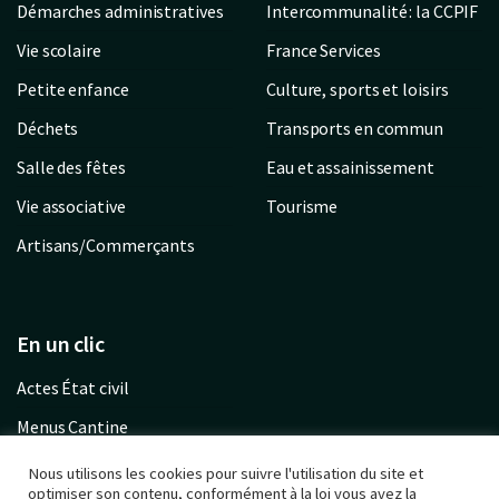
Démarches administratives
Intercommunalité : la CCPIF
Vie scolaire
France Services
Petite enfance
Culture, sports et loisirs
Déchets
Transports en commun
Salle des fêtes
Eau et assainissement
Vie associative
Tourisme
Artisans/Commerçants
En un clic
Actes État civil
Menus Cantine
Garderie communale
Nous utilisons les cookies pour suivre l'utilisation du site et
optimiser son contenu, conformément à la loi vous avez la