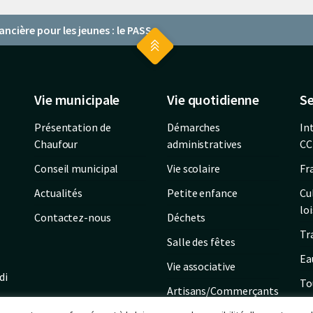
ancière pour les jeunes : le PASS+
Vie municipale
Vie quotidienne
Se
Présentation de
Démarches
In
Chaufour
administratives
CC
Conseil municipal
Vie scolaire
Fr
Actualités
Petite enfance
Cu
loi
Contactez-nous
Déchets
Tr
Salle des fêtes
Ea
Vie associative
di
To
Artisans/Commerçants