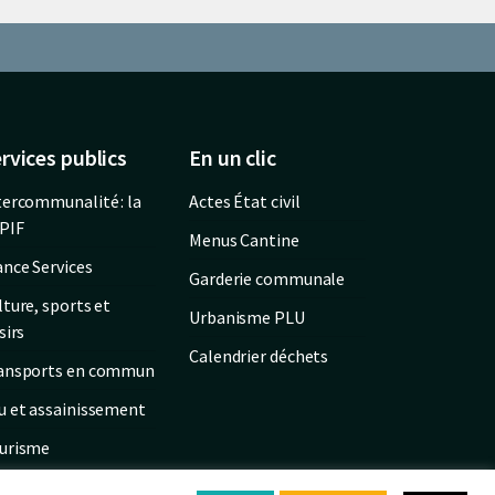
rvices publics
En un clic
tercommunalité : la
Actes État civil
PIF
Menus Cantine
ance Services
Garderie communale
lture, sports et
Urbanisme PLU
sirs
Calendrier déchets
ansports en commun
u et assainissement
urisme