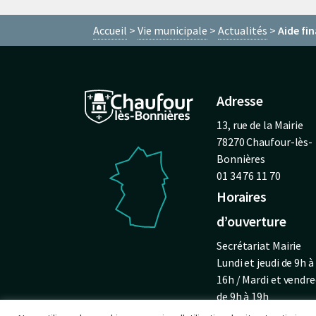
Accueil
Vie municipale
Actualités
Aide fin
Adresse
13, rue de la Mairie
78270 Chaufour-lès-
Bonnières
01 34 76 11 70
Horaires
d’ouverture
Secrétariat Mairie
Lundi et jeudi de 9h à
16h / Mardi et vendre
de 9h à 19h