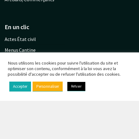
En un clic
Actes État civil
Menus Cantine
Garderie communale
Nous utilisons les cookies pour suivre l'utilisation du site et
optimiser son contenu, conformément à la loi vous avez la
Urbanisme PLU
possibilité d'accepter ou de refuser l'utilisation des cookies.
Calendrier déchets
Accepter
Personnaliser
Refuser
© Copyright 2021 - Chaufour-lès-Bonnières -
Mentions
légales