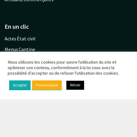
En un clic
Actes État civil
Menus Cantine
Garderie communale
Nous utilisons les cookies pour suivre l'utilisation du site et
optimiser son contenu, conformément à la loi vous avez la
Urbanisme PLU
possibilité d'accepter ou de refuser l'utilisation des cookies.
Calendrier déchets
Accepter
Personnaliser
Refuser
© Copyright 2021 - Chaufour-lès-Bonnières -
Mentions
légales