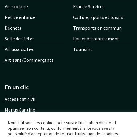
Vie scolaire
France Services
Petite enfance
Culture, sports et loisirs
Déchets
Transports en commun
Salle des fêtes
Eau et assainissement
Vie associative
Tourisme
Artisans/Commerçants
En un clic
Actes État civil
Menus Cantine
Garderie communale
Nous utilisons les cookies pour suivre l'utilisation du site et
optimiser son contenu, conformément à la loi vous avez la
Urbanisme PLU
possibilité d'accepter ou de refuser l'utilisation des cookies.