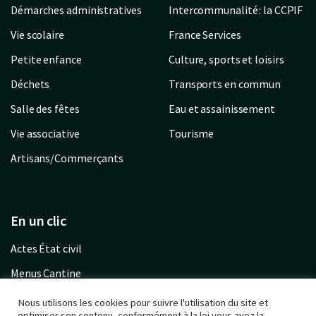
Démarches administratives
Intercommunalité : la CCPIF
Vie scolaire
France Services
Petite enfance
Culture, sports et loisirs
Déchets
Transports en commun
Salle des fêtes
Eau et assainissement
Vie associative
Tourisme
Artisans/Commerçants
En un clic
Actes État civil
Menus Cantine
Garderie communale
Nous utilisons les cookies pour suivre l'utilisation du site et
optimiser son contenu, conformément à la loi vous avez la